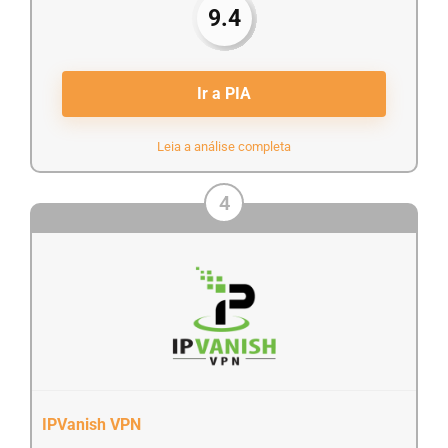
9.4
Ir a PIA
Leia a análise completa
4
IPVanish VPN