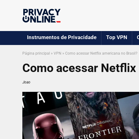
Instrumentos de Privacidade
Top VPN
Página principal
»
VPN
»
Como acessar Netflix americana no Brasil?
Como acessar Netflix 
Joao