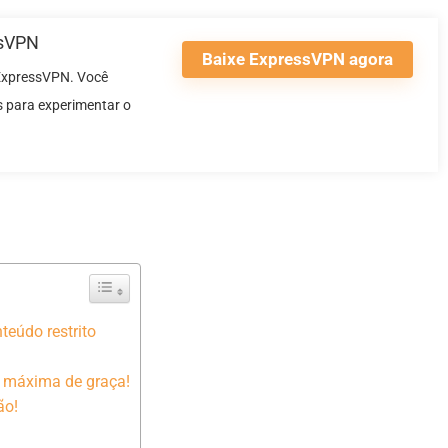
ssVPN
Baixe ExpressVPN agora
 ExpressVPN. Você
s para experimentar o
teúdo restrito
 máxima de graça!
ão!