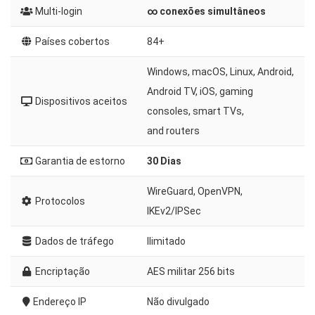
Multi-login
∞ conexões simultâneos
Países cobertos
84+
Windows, macOS, Linux, Android,
Android TV, iOS, gaming
Dispositivos aceitos
consoles, smart TVs,
and routers
Garantia de estorno
30 Dias
WireGuard, OpenVPN,
Protocolos
IKEv2/IPSec
Dados de tráfego
Ilimitado
Encriptação
AES militar 256 bits
Endereço IP
Não divulgado