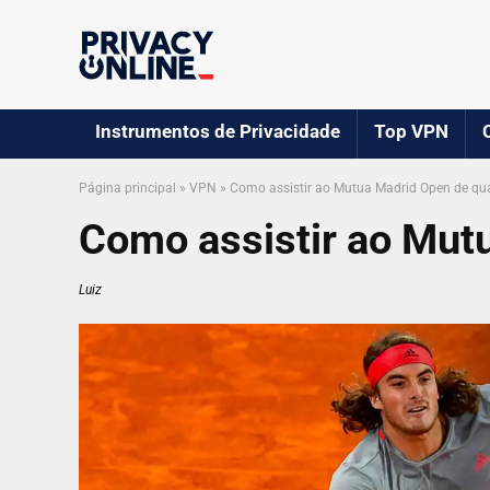
Instrumentos de Privacidade
Top VPN
Página principal
»
VPN
»
Como assistir ao Mutua Madrid Open de qu
Como assistir ao Mut
Luiz