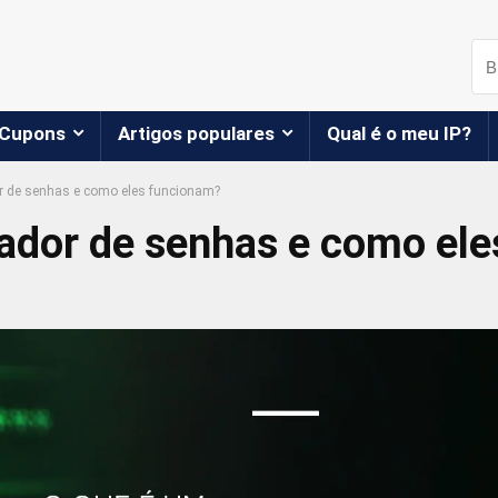
Cupons
Artigos populares
Qual é o meu IP?
r de senhas e como eles funcionam?
iador de senhas e como el