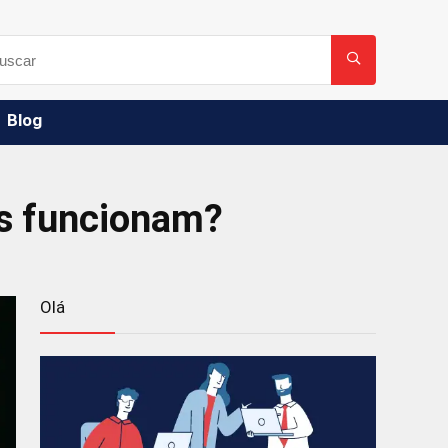
Blog
es funcionam?
Olá