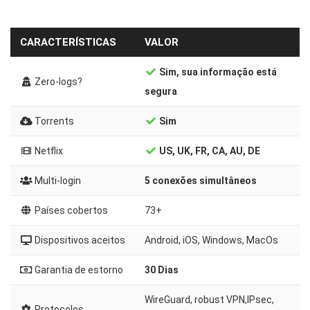
CARACTERÍSTICAS
VALOR
Sim, sua informação está
Zero-logs?
segura
Torrents
Sim
Netflix
US, UK, FR, CA, AU, DE
Multi-login
5 conexões simultâneos
Países cobertos
73+
Dispositivos aceitos
Android, iOS, Windows, MacOs
Garantia de estorno
30 Dias
WireGuard, robust VPN,IPsec,
Protocolos